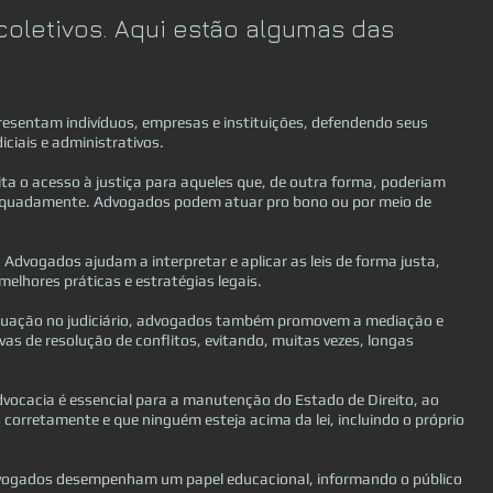
 coletivos. Aqui estão algumas das
resentam indivíduos, empresas e instituições, defendendo seus
iciais e administrativos.
lita o acesso à justiça para aqueles que, de outra forma, poderiam
dequadamente. Advogados podem atuar pro bono ou por meio de
: Advogados ajudam a interpretar e aplicar as leis de forma justa,
elhores práticas e estratégias legais.
atuação no judiciário, advogados também promovem a mediação e
as de resolução de conflitos, evitando, muitas vezes, longas
advocacia é essencial para a manutenção do Estado de Direito, ao
 corretamente e que ninguém esteja acima da lei, incluindo o próprio
Advogados desempenham um papel educacional, informando o público