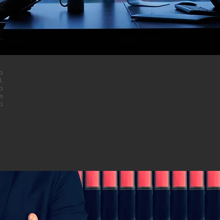
o
.
o
m
o