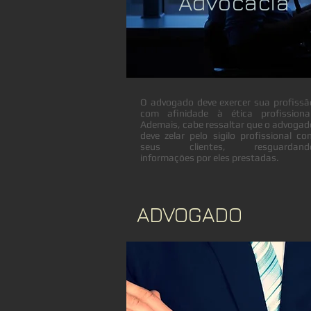
Advocacia
O advogado deve exercer sua profissã
com afinidade à ética profissional
Ademais, cabe ressaltar que o advogad
deve zelar pelo sigilo profissional co
seus clientes, resguardand
informações por eles prestadas.
ADVOGADO