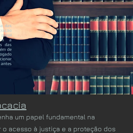
ma das
tração
 papel
tém a
es das
bém de
dvogado
cionar
 antes
ocacia
nha um papel fundamental na
 o acesso à justiça e a proteção dos